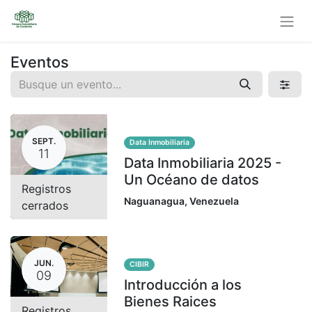
Eventos
SEPT.
Data Inmobiliaria
11
Data Inmobiliaria 2025 -
Un Océano de datos
Registros
Naguanagua
,
Venezuela
cerrados
JUN.
CIBIR
09
Introducción a los
Bienes Raices
Registros