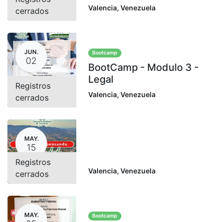
Valencia
,
Venezuela
cerrados
JUN.
Bootcamp
02
BootCamp - Modulo 3 -
Legal
Registros
Valencia
,
Venezuela
cerrados
MAY.
15
Registros
Valencia
,
Venezuela
cerrados
MAY.
Bootcamp