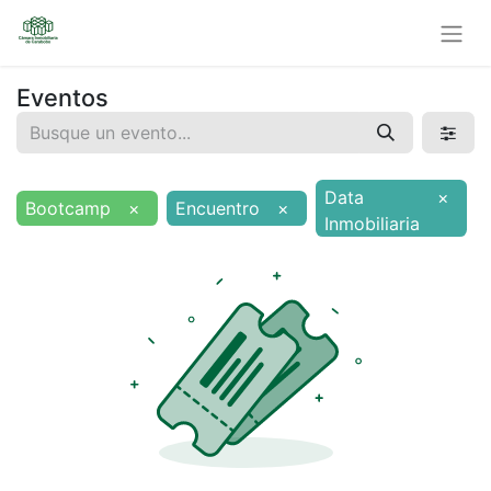
Eventos
Data
×
Bootcamp
×
Encuentro
×
Inmobiliaria