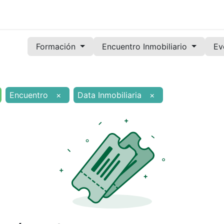
Noticias
Servicios
Formación
Convenios
Órg
Formación
Encuentro Inmobiliario
Ev
Encuentro
×
Data Inmobiliaria
×