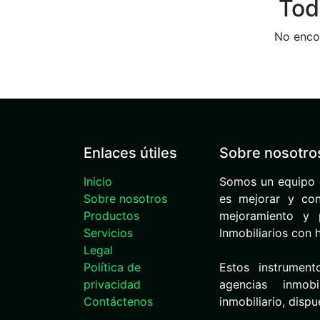
Tod
No encon
Enlaces útiles
Sobre nosotro
Inicio
Somos un equipo 
Sobre nosotros
es mejorar y cont
Productos
mejoramiento y p
Servicios
Inmobiliarios con 
Legal
Política de
Estos instrument
privacidad
agencias inmob
Contáctenos
inmobiliario, disp