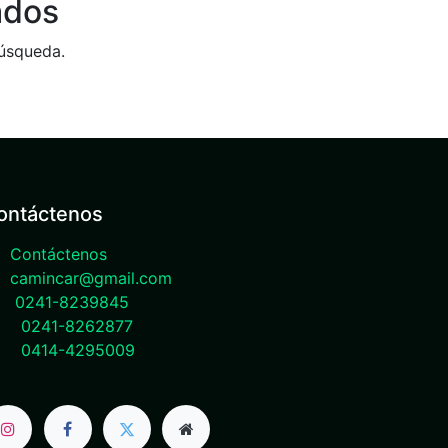
ados
búsqueda.
ontáctenos
Contáctenos
camincar@gmail.com
0241-8239845
0241-8262877
0414-4295009