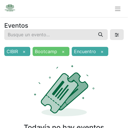
Eventos
CIBIR
×
Bootcamp
×
Encuentro
×
Todavía no hay eventos