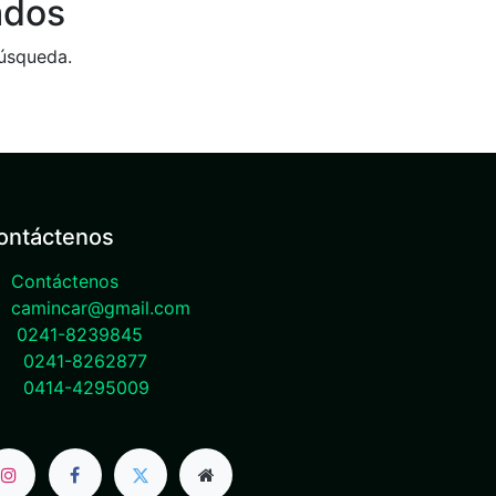
ados
búsqueda.
ontáctenos
Contáctenos
camincar@gmail.com
0241-8239845
0241-8262877
0414-4295009