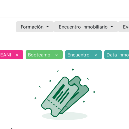
Noticias
Servicios
Formación
Convenios
Órg
Formación
Encuentro Inmobiliario
Ev
EANI
×
Bootcamp
×
Encuentro
×
Data Inmob