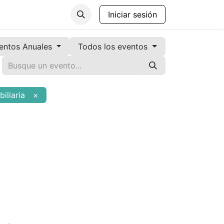
anos de Gobierno
Contáctenos
Iniciar sesión
entos Anuales
Todos los eventos
iliaria
×