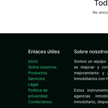
Tod
No encon
Enlaces útiles
Sobre nosotro
Inicio
Somos un equipo 
Sobre nosotros
es mejorar y cont
Productos
mejoramiento y p
Servicios
Inmobiliarios con 
Legal
Política de
Estos instrument
privacidad
agencias inmob
Contáctenos
inmobiliario, disp