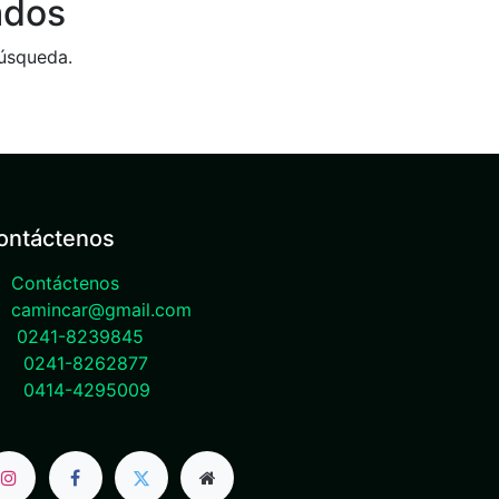
ados
búsqueda.
ontáctenos
Contáctenos
camincar@gmail.com
0241-8239845
0241-8262877
0414-4295009