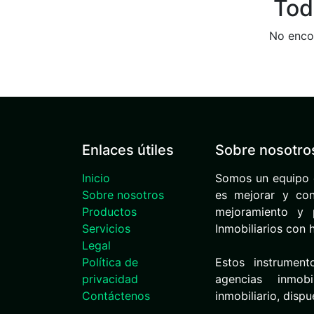
Tod
No encon
Enlaces útiles
Sobre nosotro
Inicio
Somos un equipo 
Sobre nosotros
es mejorar y cont
Productos
mejoramiento y p
Servicios
Inmobiliarios con 
Legal
Política de
Estos instrument
privacidad
agencias inmob
Contáctenos
inmobiliario, disp