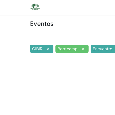
Inicio
Sobre nosotros
Eventos
Eventos
CIBIR
×
Bootcamp
×
Encuentro