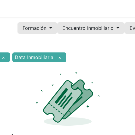
Noticias
Servicios
Formación
Convenios
Órg
Formación
Encuentro Inmobiliario
Ev
×
Data Inmobiliaria
×