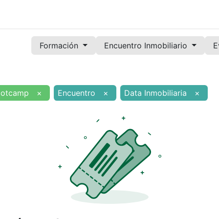
Noticias
Servicios
Formación
Convenios
Órg
Formación
Encuentro Inmobiliario
E
ootcamp
×
Encuentro
×
Data Inmobiliaria
×