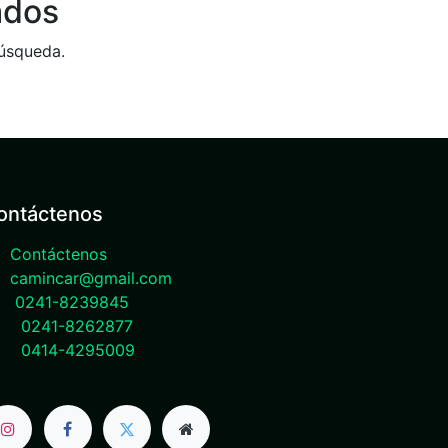
ados
búsqueda.
ontáctenos
Contáctenos
camincar@gmail.com
0241-8239845
0241-8262877
0414-4295009