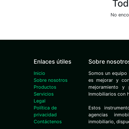
Tod
No encon
Enlaces útiles
Sobre nosotro
Inicio
Somos un equipo 
Sobre nosotros
es mejorar y cont
Productos
mejoramiento y p
Servicios
Inmobiliarios con 
Legal
Política de
Estos instrument
privacidad
agencias inmob
Contáctenos
inmobiliario, disp