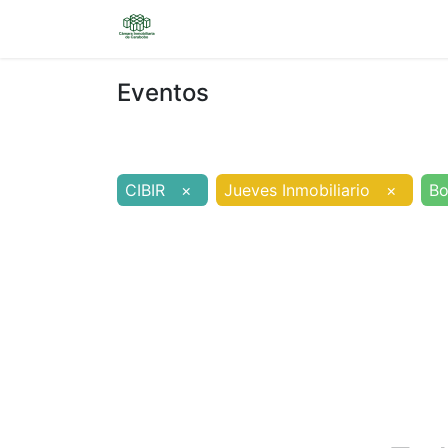
Inicio
Sobre nosotros
Eventos
Eventos
CIBIR
×
Jueves Inmobiliario
×
B